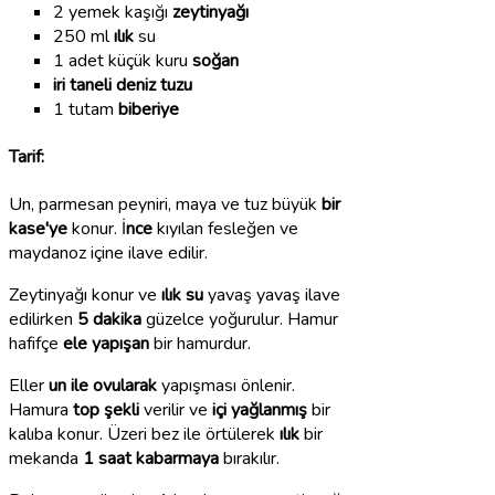
2 yemek kaşığı
zeytinyağı
250 ml
ılık
su
1 adet küçük kuru
soğan
iri taneli deniz tuzu
1 tutam
biberiye
Tarif:
Un, parmesan peyniri, maya ve tuz büyük
bir
kase'ye
konur. İ
nce
kıyılan fesleğen ve
maydanoz içine ilave edilir.
Zeytinyağı konur ve
ılık su
yavaş yavaş ilave
edilirken
5 dakika
güzelce yoğurulur. Hamur
hafifçe
ele yapışan
bir hamurdur.
Eller
un ile ovularak
yapışması önlenir.
Hamura
top şekli
verilir ve
içi yağlanmış
bir
kalıba konur. Üzeri bez ile örtülerek
ılık
bir
mekanda
1 saat kabarmaya
bırakılır.