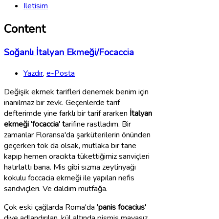
Iletisim
Content
Soğanlı İtalyan Ekmeği/Focaccia
Yazdır
,
e-Posta
Değişik ekmek tarifleri denemek benim için
inanılmaz bir zevk. Geçenlerde tarif
defterimde yine farklı bir tarif ararken
İtalyan
ekmeği 'focaccia' t
arifine rastladım. Bir
zamanlar Floransa'da şarküterilerin önünden
geçerken tok da olsak, mutlaka bir tane
kapıp hemen oracıkta tükettiğimiz sanviçleri
hatırlattı bana. Mis gibi sızma zeytinyağı
kokulu foccacia ekmeği ile yapılan nefis
sandviçleri. Ve daldım mutfağa.
Çok eski çağlarda Roma'da
'panis focacius'
diye adlandırılan, kül altında pişmiş mayasız,