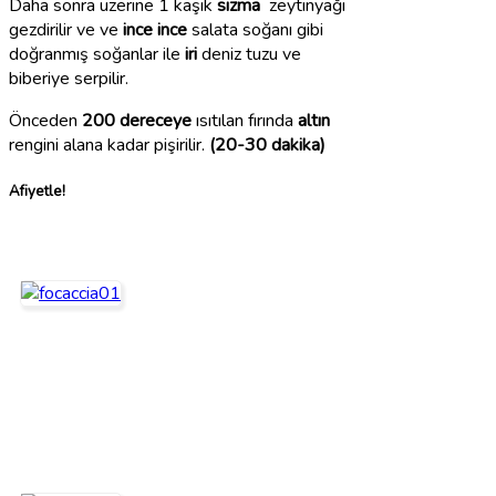
Daha sonra üzerine 1 kaşık
sızma
zeytinyağı
gezdirilir ve ve
ince
ince
salata soğanı gibi
doğranmış soğanlar ile
iri
deniz tuzu ve
biberiye serpilir.
Önceden
200 dereceye
ısıtılan fırında
altın
rengini alana kadar pişirilir.
(20-30 dakika)
Afiyetle!