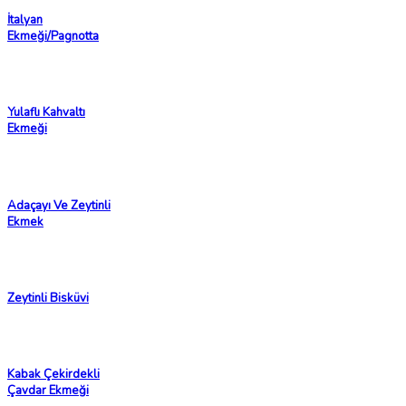
İtalyan
Ekmeği/Pagnotta
Yulaflı Kahvaltı
Ekmeği
Adaçayı Ve Zeytinli
Ekmek
Zeytinli Bisküvi
Kabak Çekirdekli
Çavdar Ekmeği