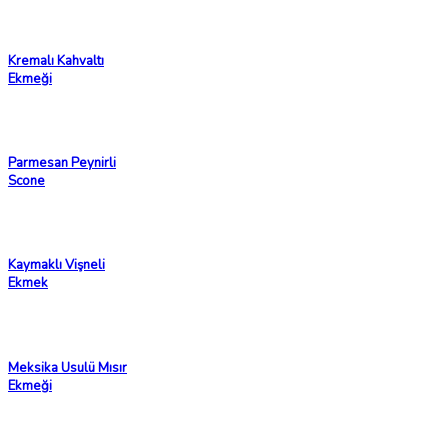
Kremalı Kahvaltı
Ekmeği
Parmesan Peynirli
Scone
Kaymaklı Vişneli
Ekmek
Meksika Usulü Mısır
Ekmeği